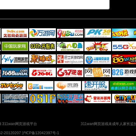
served 311wan网页游戏平台
311wan网页游戏未成年人家长监
0120207 沪ICP备12042397号-1