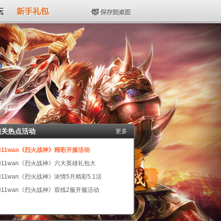
坛
新手礼包
保存到桌面
相关热点活动
更多
311wan《烈火战神》精彩开服活动
311wan《烈火战神》六大英雄礼包大
311wan《烈火战神》浓情5月精彩5.1活
311wan《烈火战神》双线2服开服活动