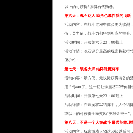
以上的可获得6张魂石代购卷。
第六天：魂石达人 助角色属性质的飞跃
活动内容：在战斗过程中体验更为惨烈
值，灵力值，战斗力都得到相应的提升
活动时间：开服第六天23：00截止
活动详情：魂石评分最高的玩家将获得“战
保护符；
第七天：装备大师 结阵诛魔将军
活动内容：最方便、最快捷获得装备的
用？你out了。这一切让诛魔将军帮你排
活动时间：开服第七天23：00截止
活动详情：在诛魔将军结阵中，人个结阵
或以上的可获得全民奖励“英雄金蚕王”
第八天：不是一个人在战斗 最强英雄现
活动内容：玩家游戏人物达50级以后可