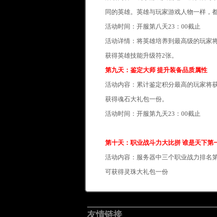
同的英雄。英雄与玩家游戏人物一样，
活动时间：开服第八天23：00截止
活动详情：将英雄培养到最高级的玩家将
获得英雄技能升级符2张。
第九天：鉴定大师 提升装备品质属性
活动内容：累计鉴定积分最高的玩家将获
获得魂石大礼包一份。
活动时间：开服第九天23：00截止
第十天：职业战斗力大比拼 谁是天下第
活动内容：服务器中三个职业战力排名第一
可获得灵珠大礼包一份
友情链接