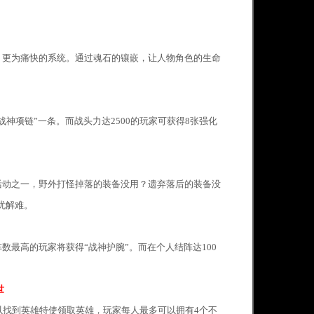
，更为痛快的系统。通过魂石的镶嵌，让人物角色的生命
。
神项链”一条。而战头力达2500的玩家可获得8张强化
活动之一，野外打怪掉落的装备没用？遗弃落后的装备没
忧解难。
数最高的玩家将获得“战神护腕”。而在个人结阵达100
。
世
以找到英雄特使领取英雄，玩家每人最多可以拥有4个不