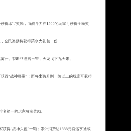
。
获得珍宝奖励，而战斗力在1500的玩家可获得全民奖
把，全民奖励将获得药水大礼包一份
紫雾开。掣断丝缰摇玉辔，火龙飞下九天来。
获得“战神腰带”；而将坐骑升到一阶以上的玩家可获得
排名第一的玩家珍宝奖励。
获得“战神头盔”一颗；累计消费达1888元官运亨通或