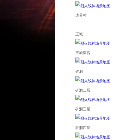
边界村
王城
王城皇宫
矿洞
矿洞二层
矿洞三层
矿洞四层