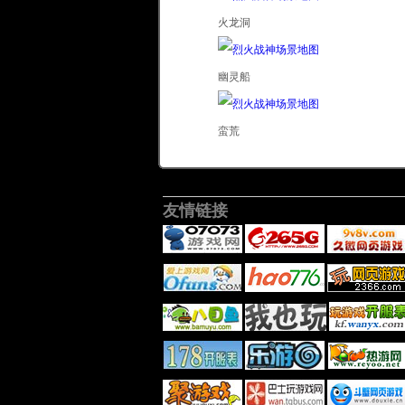
火龙洞
幽灵船
蛮荒
友情链接