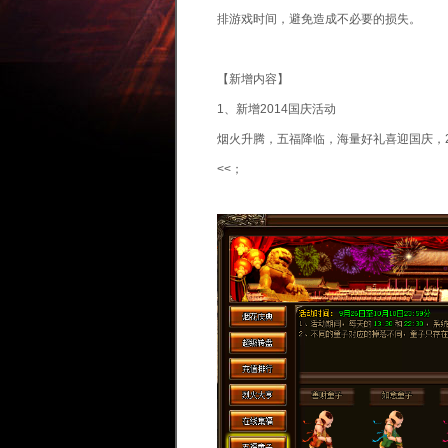
排游戏时间，避免造成不必要的损失。
【新增内容】
1、新增2014国庆活动
烟火升腾，五福降临，海量好礼喜迎国庆，20
<<；