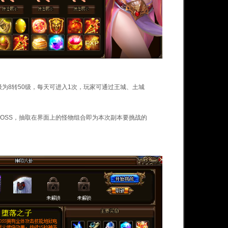
为8转50级，每天可进入1次，玩家可通过王城、土城
BOSS，抽取在界面上的怪物组合即为本次副本要挑战的