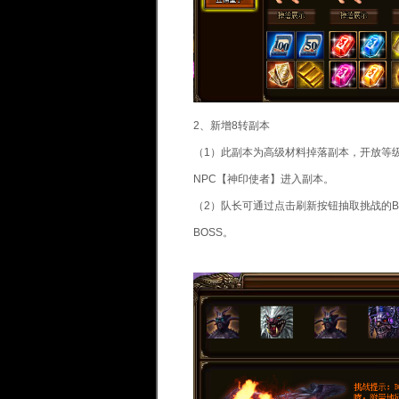
2、新增8转副本
（1）此副本为高级材料掉落副本，开放等级
NPC【神印使者】进入副本。
（2）队长可通过点击刷新按钮抽取挑战的
BOSS。