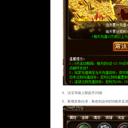
4、法宝等级上限提升20级
5、新增灵兽白泽，角色到达4转50级并且