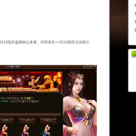
14国庆盛典恢弘来袭，详情请见>>2014国庆活动简介