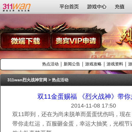
311wan平台
平台首页
游戏中心
充值
热点活动
新闻公告
游戏攻略
游戏资料
311wan烈火战神官网
>
热点活动
双11金蛋赐福 《烈火战神》带
2014-11-08 17:50
双11即到，还在为尚未脱单而蛋蛋忧伤吗，现在
带你走红运，百服砸金蛋，幸运大抽奖，光棍节