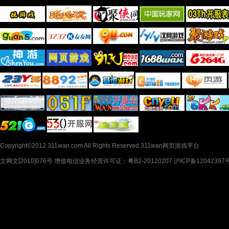
Copyright©2012 311wan.com All Rights Reserved 311wan网页游戏平台
文网文[2010]076号 增值电信业务经营许可证：粤B2-20120207 沪ICP备12042397号