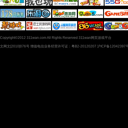
Copyright©2012 311wan.com All Rights Reserved 311wan网页游戏平台
文网文[2010]076号 增值电信业务经营许可证：粤B2-20120207 沪ICP备12042397号