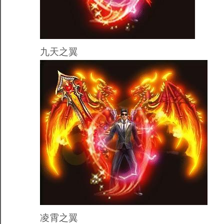
九天之翼
凌霄之翼