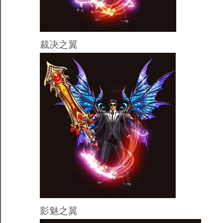
裁决之翼
影魅之翼