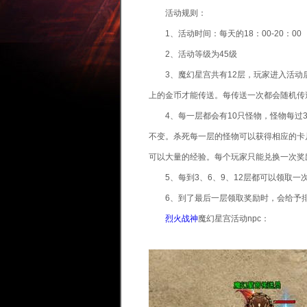
活动规则：
1、活动时间：每天的18：00-20：00
2、活动等级为45级
3、魔幻星宫共有12层，玩家进入活动
上的金币才能传送。每传送一次都会随机传
4、每一层都会有10只怪物，怪物每过3
不变。杀死每一层的怪物可以获得相应的卡
可以大量的经验。每个玩家只能兑换一次奖
5、每到3、6、9、12层都可以领取一
6、到了最后一层领取奖励时，会给予排
烈火战神
魔幻星宫活动npc：