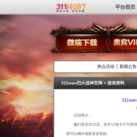
311wan平台
平台首页
热点活动
新闻公告
311wan烈火战神官网
>
游戏资料
311w
活动简介：
魔幻星宫共12层，收齐12张卡片可获得丰厚
家可以额外领取更多奖励。