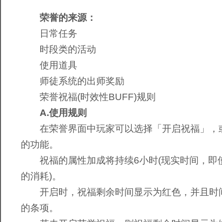
荣誉的来源：
日常任务
时段类的活动
使用道具
师徒系统的出师奖励
荣誉祝福(时效性BUFF)规则
A.使用规则
在荣誉界面中玩家可以选择「开启祝福」，
的功能。
祝福的属性加成将持续6小时(现实时间，即
的消耗)。
开启时，祝福剩余时间显示为红色，并且时间
的条项。