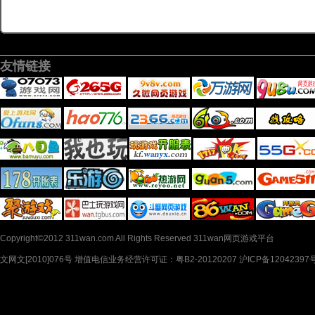
友情链接
Copyright©2012 311wan.com All Rights Reserved 311wan网页游戏平台
文网文[2010]076号 增值电信业务经营许可证：粤B2-20120207 沪ICP备12042397号