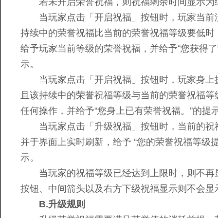
若未开启荣誉祝福，则祝福剩余时间显示为
当玩家点击「开启祝福」按钮时，玩家当前
持续中的荣誉祝福比当前的荣誉祝福等级要低时
给予玩家当前等级的荣誉祝福，并给予“您获得了
示。
当玩家点击「开启祝福」按钮时，玩家身上
且该持续中的荣誉祝福等级与当前的荣誉祝福等
任何操作，并给予“您身上已有荣誉祝福。”的提
当玩家点击「升级祝福」按钮时，当前的祝福
并于界面上实时刷新，给予 “您的荣誉祝福等级提
示。
当玩家的祝福等级已经达到上限时，则不再
按钮、中间箭头以及右方下级祝福显示则不会显
B.升级规则